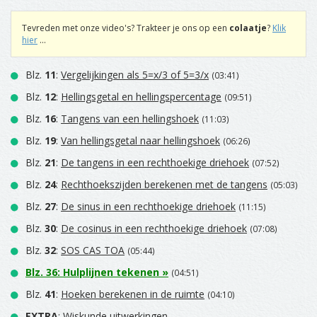
Tevreden met onze video's? Trakteer je ons op een
colaatje
?
Klik
hier
...
Blz.
11
:
Vergelijkingen als 5=x/3 of 5=3/x
(03:41)
Blz.
12
:
Hellingsgetal en hellingspercentage
(09:51)
Blz.
16
:
Tangens van een hellingshoek
(11:03)
Blz.
19
:
Van hellingsgetal naar hellingshoek
(06:26)
Blz.
21
:
De tangens in een rechthoekige driehoek
(07:52)
Blz.
24
:
Rechthoekszijden berekenen met de tangens
(05:03)
Blz.
27
:
De sinus in een rechthoekige driehoek
(11:15)
Blz.
30
:
De cosinus in een rechthoekige driehoek
(07:08)
Blz.
32
:
SOS CAS TOA
(05:44)
Blz.
36
:
Hulplijnen tekenen
»
(04:51)
Blz.
41
:
Hoeken berekenen in de ruimte
(04:10)
EXTRA
: Wiskunde uitwerkingen