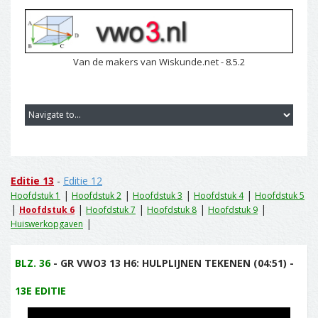
Van de makers van Wiskunde.net - 8.5.2
Editie 13
-
Editie 12
|
|
|
|
Hoofdstuk 1
Hoofdstuk 2
Hoofdstuk 3
Hoofdstuk 4
Hoofdstuk 5
|
|
|
|
|
Hoofdstuk 6
Hoofdstuk 7
Hoofdstuk 8
Hoofdstuk 9
|
Huiswerkopgaven
BLZ. 36
- GR VWO3 13 H6: HULPLIJNEN TEKENEN (04:51) -
13E EDITIE