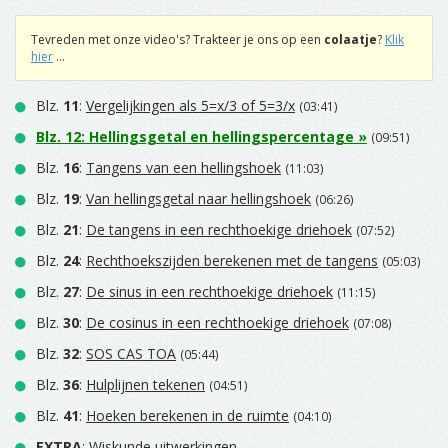
Tevreden met onze video's? Trakteer je ons op een
colaatje
?
Klik
hier
...
Blz.
11
:
Vergelijkingen als 5=x/3 of 5=3/x
(03:41)
Blz.
12
:
Hellingsgetal en hellingspercentage
»
(09:51)
Blz.
16
:
Tangens van een hellingshoek
(11:03)
Blz.
19
:
Van hellingsgetal naar hellingshoek
(06:26)
Blz.
21
:
De tangens in een rechthoekige driehoek
(07:52)
Blz.
24
:
Rechthoekszijden berekenen met de tangens
(05:03)
Blz.
27
:
De sinus in een rechthoekige driehoek
(11:15)
Blz.
30
:
De cosinus in een rechthoekige driehoek
(07:08)
Blz.
32
:
SOS CAS TOA
(05:44)
Blz.
36
:
Hulplijnen tekenen
(04:51)
Blz.
41
:
Hoeken berekenen in de ruimte
(04:10)
EXTRA
: Wiskunde uitwerkingen