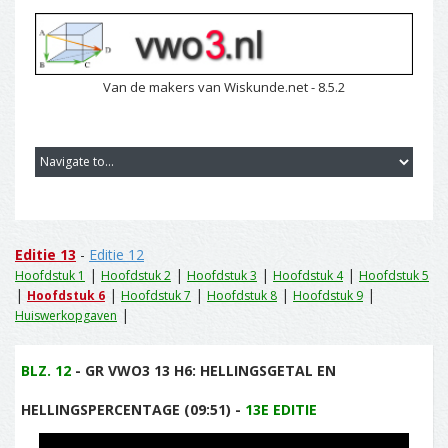
Van de makers van Wiskunde.net - 8.5.2
Editie 13
-
Editie 12
|
|
|
|
Hoofdstuk 1
Hoofdstuk 2
Hoofdstuk 3
Hoofdstuk 4
Hoofdstuk 5
|
|
|
|
|
Hoofdstuk 6
Hoofdstuk 7
Hoofdstuk 8
Hoofdstuk 9
|
Huiswerkopgaven
BLZ. 12
- GR VWO3 13 H6: HELLINGSGETAL EN
HELLINGSPERCENTAGE (09:51) -
13E EDITIE