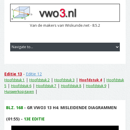
Van de makers van Wiskunde.net - 8.5.2
Editie 13
-
Editie 12
|
|
|
|
Hoofdstuk 1
Hoofdstuk 2
Hoofdstuk 3
Hoofdstuk 4
Hoofdstuk
|
|
|
|
|
5
Hoofdstuk 6
Hoofdstuk 7
Hoofdstuk 8
Hoofdstuk 9
|
Huiswerkopgaven
BLZ. 168
- GR VWO3 13 H4: MISLEIDENDE DIAGRAMMEN
(01:55) -
13E EDITIE