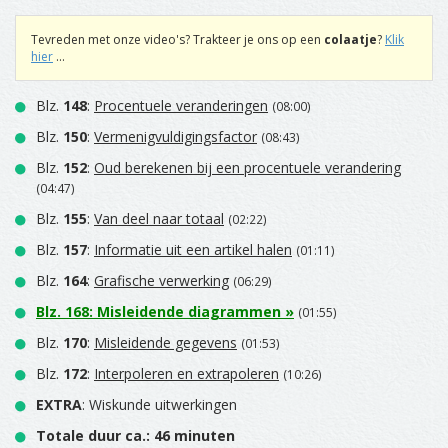
Tevreden met onze video's? Trakteer je ons op een
colaatje
?
Klik
hier
...
Blz.
148
:
Procentuele veranderingen
(08:00)
Blz.
150
:
Vermenigvuldigingsfactor
(08:43)
Blz.
152
:
Oud berekenen bij een procentuele verandering
(04:47)
Blz.
155
:
Van deel naar totaal
(02:22)
Blz.
157
:
Informatie uit een artikel halen
(01:11)
Blz.
164
:
Grafische verwerking
(06:29)
Blz.
168
:
Misleidende diagrammen
»
(01:55)
Blz.
170
:
Misleidende gegevens
(01:53)
Blz.
172
:
Interpoleren en extrapoleren
(10:26)
EXTRA
: Wiskunde uitwerkingen
Totale duur ca.: 46 minuten