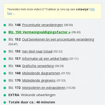
Tevreden met onze video's? Trakteer je ons op een
colaatje
?
Klik
hier
...
Blz.
148
:
Procentuele veranderingen
(08:00)
Blz.
150
:
Vermenigvuldigingsfactor
»
(08:43)
Blz.
152
:
Oud berekenen bij een procentuele verandering
(04:47)
Blz.
155
:
Van deel naar totaal
(02:22)
Blz.
157
:
Informatie uit een artikel halen
(01:11)
Blz.
164
:
Grafische verwerking
(06:29)
Blz.
168
:
Misleidende diagrammen
(01:55)
Blz.
170
:
Misleidende gegevens
(01:53)
Blz.
172
:
Interpoleren en extrapoleren
(10:26)
EXTRA
: Wiskunde uitwerkingen
Totale duur ca.: 46 minuten