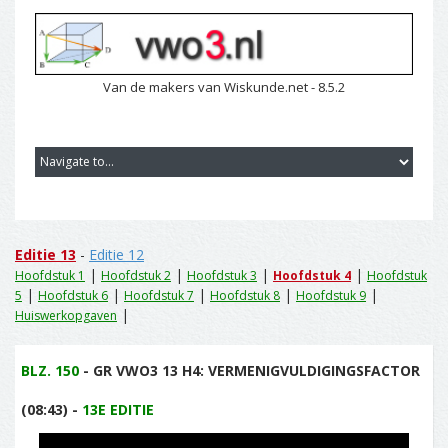
Van de makers van Wiskunde.net - 8.5.2
Editie 13
-
Editie 12
|
|
|
|
Hoofdstuk 1
Hoofdstuk 2
Hoofdstuk 3
Hoofdstuk 4
Hoofdstuk
|
|
|
|
|
5
Hoofdstuk 6
Hoofdstuk 7
Hoofdstuk 8
Hoofdstuk 9
|
Huiswerkopgaven
BLZ. 150
- GR VWO3 13 H4: VERMENIGVULDIGINGSFACTOR
(08:43) -
13E EDITIE