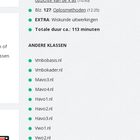
opzichte van de x as
(10:50)
Blz.
127
:
Oplosmethoden
(12:25)
EXTRA
: Wiskunde uitwerkingen
Totale duur ca.: 113 minuten
ANDERE KLASSEN
n of
ssen.
Vmbobasis.nl
Vmbokader.nl
Mavo3.nl
Mavo4.nl
Havo1.nl
Havo2.nl
Havo3.nl
Vwo1.nl
Vwo2.nl