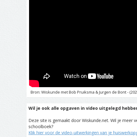
Bron: Wiskunde met Bob Pruiksma & Jurgen de Bont - (202
Wil je ook alle opgaven in video uitgelegd hebbe
Deze site is gemaakt door Wiskunde.net. Wil je meer ve
schoolboek?
Klik hier voor de video-uitwerkingen van je huiswerko