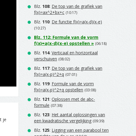
Blz.
108
:
De top van de grafiek van
f(x)=ax^2+bx+c
(10:17)
Blz.
110
:
De functie f(x)=a(x-d)(x-e)
(10:27)
Blz.
112
:
Formule van de vorm
f(x)=a(x-d)(x-e) opstellen
»
(06:18)
Blz.
114
:
Verticaal en horizontaal
verschuiven
(08:02)
Blz.
117
:
De top van de grafiek van
f(x)=a(x-p)^2+q
(07:01)
Blz.
119
:
Formule van de vorm
f(x)=a(x-p)^2+q opstellen
(03:08)
Blz.
121
:
Oplossen met de abc-
formule
(07:38)
Blz.
123
:
Het aantal oplossingen van
t je
een kwadratische vergelijking
(09:39)
Blz.
125
:
Ligging van een parabool ten