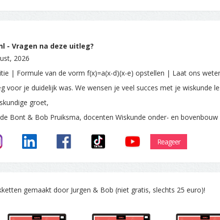
l - Vragen na deze uitleg?
ust, 2026
itie | Formule van de vorm f(x)=a(x-d)(x-e) opstellen | Laat ons wete
leg voor je duidelijk was. We wensen je veel succes met je wiskunde le
skundige groet,
 de Bont & Bob Pruiksma, docenten Wiskunde onder- en bovenbouw
Reageer
tten gemaakt door Jurgen & Bob (niet gratis, slechts 25 euro)!