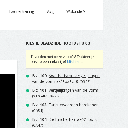
Examentraining
Volg
Wiskunde A
KIES JE BLADZIJDE HOOFDSTUK 3
Tevreden met onze video's? Trakteer je
ons op een
colaatje
?
Klik hier
...
Blz.
100
:
Kwadratische vergelijkingen
2
van de vorm ax
+bx+c=0
(06:28)
Blz.
101
:
Vergelijkingen van de vorm
2
(x+p)
=c
(08:28)
Blz.
103
:
Functiewaarden berekenen
(04:54)
Blz.
104
:
De functie f(x)=ax^2+bx+c
(07:47)