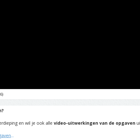
6)
n?
rdieping en wil je ook alle
video-uitwerkingen van de opgaven
ui
pgaven
...