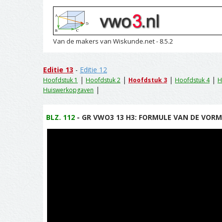
Van de makers van Wiskunde.net - 8.5.2
Editie 13
-
Editie 12
|
|
|
|
Hoofdstuk 1
Hoofdstuk 2
Hoofdstuk 3
Hoofdstuk 4
H
|
Huiswerkopgaven
BLZ. 112
- GR VWO3 13 H3: FORMULE VAN DE VORM F