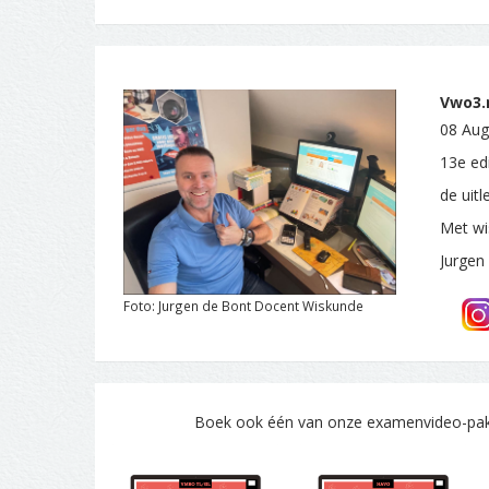
Vwo3.n
08 Aug
13e ed
de uit
Met wi
Jurgen
Foto: Jurgen de Bont Docent Wiskunde
Boek ook één van onze examenvideo-pakke