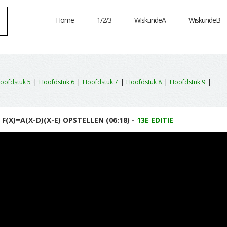
Home
1/2/3
WiskundeA
WiskundeB
|
|
|
|
|
oofdstuk 5
Hoofdstuk 6
Hoofdstuk 7
Hoofdstuk 8
Hoofdstuk 9
(X)=A(X-D)(X-E) OPSTELLEN (06:18) -
13E EDITIE