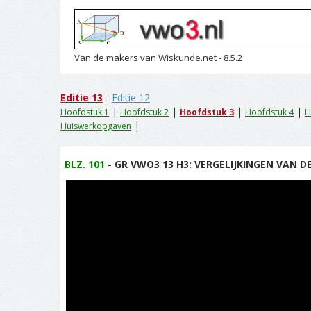
Van de makers van Wiskunde.net - 8.5.2
Editie 13
-
Editie 12
|
|
|
|
Hoofdstuk 1
Hoofdstuk 2
Hoofdstuk 3
Hoofdstuk 4
H
|
Huiswerkopgaven
BLZ. 101
- GR VWO3 13 H3: VERGELIJKINGEN VAN D