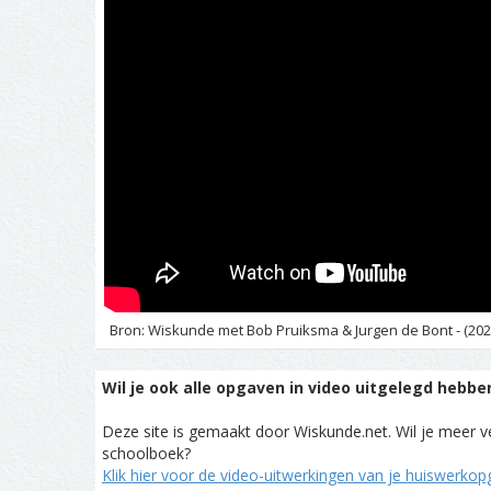
Bron: Wiskunde met Bob Pruiksma & Jurgen de Bont - (202
Wil je ook alle opgaven in video uitgelegd hebbe
Deze site is gemaakt door Wiskunde.net. Wil je meer ve
schoolboek?
Klik hier voor de video-uitwerkingen van je huiswerko