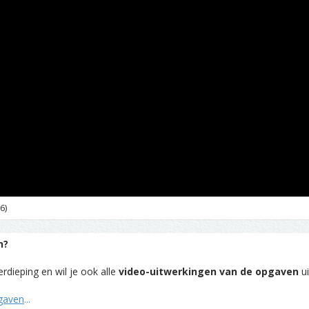
6)
n?
rdieping en wil je ook alle
video-uitwerkingen van de opgaven
ui
pgaven
...