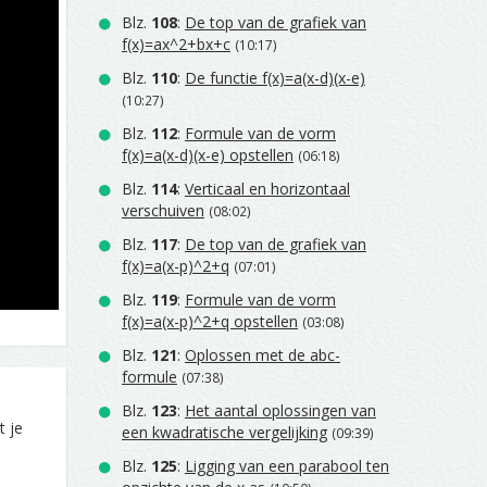
Blz.
108
:
De top van de grafiek van
f(x)=ax^2+bx+c
(10:17)
Blz.
110
:
De functie f(x)=a(x-d)(x-e)
(10:27)
Blz.
112
:
Formule van de vorm
f(x)=a(x-d)(x-e) opstellen
(06:18)
Blz.
114
:
Verticaal en horizontaal
verschuiven
(08:02)
Blz.
117
:
De top van de grafiek van
f(x)=a(x-p)^2+q
(07:01)
Blz.
119
:
Formule van de vorm
f(x)=a(x-p)^2+q opstellen
(03:08)
Blz.
121
:
Oplossen met de abc-
formule
(07:38)
Blz.
123
:
Het aantal oplossingen van
t je
een kwadratische vergelijking
(09:39)
Blz.
125
:
Ligging van een parabool ten