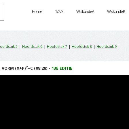
Home
1/2/3
WiskundeA
WiskundeB
|
|
|
|
|
oofdstuk 5
Hoofdstuk 6
Hoofdstuk 7
Hoofdstuk 8
Hoofdstuk 9
2
E VORM (X+P)
=C (08:28) -
13E EDITIE