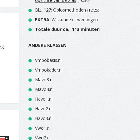
opzichte van de x as
(10:50)
Blz.
127
:
Oplosmethoden
(12:25)
EXTRA
: Wiskunde uitwerkingen
Totale duur ca.: 113 minuten
ANDERE KLASSEN
eg
Vmbobasis.nl
Vmbokader.nl
Mavo3.nl
Mavo4.nl
Havo1.nl
Havo2.nl
Havo3.nl
Vwo1.nl
Vwo2.nl