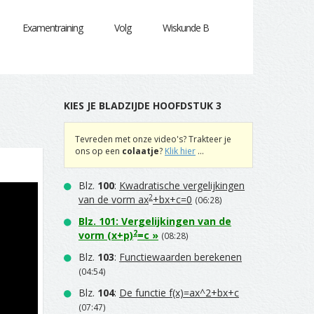
Examentraining
Volg
Wiskunde B
KIES JE BLADZIJDE HOOFDSTUK 3
Tevreden met onze video's? Trakteer je
ons op een
colaatje
?
Klik hier
...
Blz.
100
:
Kwadratische vergelijkingen
2
van de vorm ax
+bx+c=0
(06:28)
Blz.
101
:
Vergelijkingen van de
2
vorm (x+p)
=c
»
(08:28)
Blz.
103
:
Functiewaarden berekenen
(04:54)
Blz.
104
:
De functie f(x)=ax^2+bx+c
(07:47)