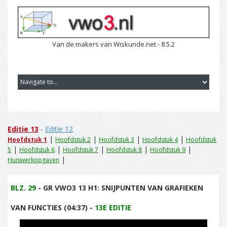
Van de makers van Wiskunde.net - 8.5.2
Editie 13
-
Editie 12
|
|
|
|
Hoofdstuk 1
Hoofdstuk 2
Hoofdstuk 3
Hoofdstuk 4
Hoofdstuk
|
|
|
|
|
5
Hoofdstuk 6
Hoofdstuk 7
Hoofdstuk 8
Hoofdstuk 9
|
Huiswerkopgaven
BLZ. 29
- GR VWO3 13 H1: SNIJPUNTEN VAN GRAFIEKEN
VAN FUNCTIES (04:37) -
13E EDITIE