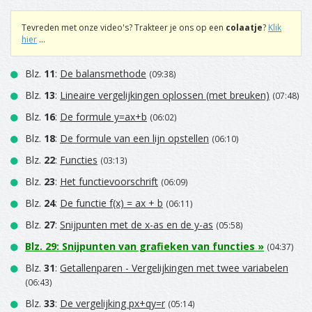
Tevreden met onze video's? Trakteer je ons op een
colaatje
?
Klik
hier
...
Blz.
11
:
De balansmethode
(09:38)
Blz.
13
:
Lineaire vergelijkingen oplossen (met breuken)
(07:48)
Blz.
16
:
De formule y=ax+b
(06:02)
Blz.
18
:
De formule van een lijn opstellen
(06:10)
Blz.
22
:
Functies
(03:13)
Blz.
23
:
Het functievoorschrift
(06:09)
Blz.
24
:
De functie f(x) = ax + b
(06:11)
Blz.
27
:
Snijpunten met de x-as en de y-as
(05:58)
Blz.
29
:
Snijpunten van grafieken van functies
»
(04:37)
Blz.
31
:
Getallenparen - Vergelijkingen met twee variabelen
(06:43)
Blz.
33
:
De vergelijking px+qy=r
(05:14)