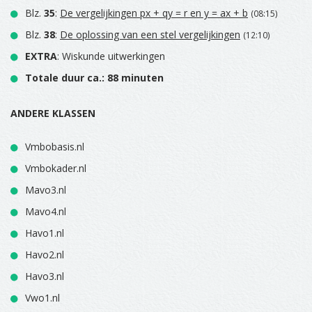
Blz.
35
:
De vergelijkingen px + qy = r en y = ax + b
(08:15)
Blz.
38
:
De oplossing van een stel vergelijkingen
(12:10)
EXTRA
: Wiskunde uitwerkingen
Totale duur ca.: 88 minuten
ANDERE KLASSEN
Vmbobasis.nl
Vmbokader.nl
Mavo3.nl
Mavo4.nl
Havo1.nl
Havo2.nl
Havo3.nl
Vwo1.nl