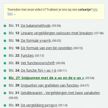
Tevreden met onze video's? Trakteer je ons op een
colaatje
?
Klik
hier
...
Blz.
11
:
De balansmethode
(09:38)
Blz.
13
:
Lineaire vergelijkingen oplossen (met breuken)
(07:48)
Blz.
16
:
De formule y=ax+b
(06:02)
Blz.
18
:
De formule van een lijn opstellen
(06:10)
Blz.
22
:
Functies
(03:13)
Blz.
23
:
Het functievoorschrift
(06:09)
Blz.
24
:
De functie f(x) = ax + b
(06:11)
Blz.
27
:
Snijpunten met de x-as en de y-as
»
(05:58)
Blz.
29
:
Snijpunten van grafieken van functies
(04:37)
Blz.
31
:
Getallenparen - Vergelijkingen met twee variabelen
(06:43)
Blz.
33
:
De vergelijking px+qy=r
(05:14)