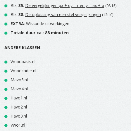
Blz.
35
:
De vergelijkingen px + qy = r en y = ax + b
(08:15)
Blz.
38
:
De oplossing van een stel vergelijkingen
(12:10)
EXTRA
: Wiskunde uitwerkingen
Totale duur ca.: 88 minuten
ANDERE KLASSEN
Vmbobasis.nl
Vmbokader.nl
Mavo3.nl
Mavo4.nl
Havo1.nl
Havo2.nl
Havo3.nl
Vwo1.nl