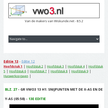
Van de makers van Wiskunde.net - 8.5.2
Editie 13
-
Editie 12
|
|
|
|
Hoofdstuk 1
Hoofdstuk 2
Hoofdstuk 3
Hoofdstuk 4
Hoofdstuk
|
|
|
|
|
5
Hoofdstuk 6
Hoofdstuk 7
Hoofdstuk 8
Hoofdstuk 9
|
Huiswerkopgaven
BLZ. 27
- GR VWO3 13 H1: SNIJPUNTEN MET DE X-AS EN DE
Y-AS (05:58) -
13E EDITIE