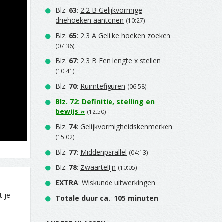
Blz.
63
:
2.2 B Gelijkvormige
driehoeken aantonen
(10:27)
Blz.
65
:
2.3 A Gelijke hoeken zoeken
(07:36)
Blz.
67
:
2.3 B Een lengte x stellen
(10:41)
Blz.
70
:
Ruimtefiguren
(06:58)
Blz.
72
:
Definitie, stelling en
bewijs
»
(12:50)
Blz.
74
:
Gelijkvormigheidskenmerken
(15:02)
Blz.
77
:
Middenparallel
(04:13)
Blz.
78
:
Zwaartelijn
(10:05)
EXTRA
: Wiskunde uitwerkingen
t je
Totale duur ca.: 105 minuten