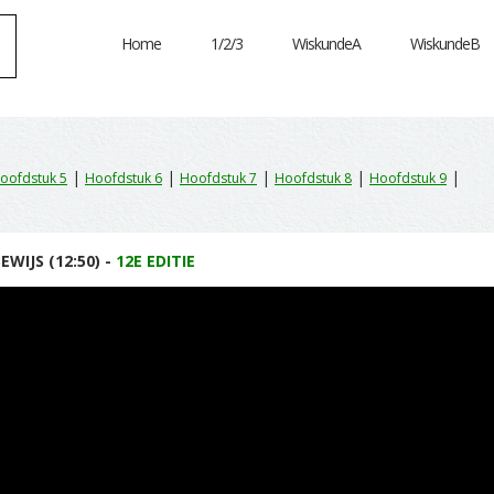
Home
1/2/3
WiskundeA
WiskundeB
|
|
|
|
|
oofdstuk 5
Hoofdstuk 6
Hoofdstuk 7
Hoofdstuk 8
Hoofdstuk 9
EWIJS (12:50) -
12E EDITIE