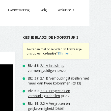
Examentraining
Volg
Wiskunde B
KIES JE BLADZIJDE HOOFDSTUK 2
Tevreden met onze video's? Trakteer je
ons op een
colaatje
?
Klik hier
...
Blz.
56
:
2.1 A Kruislings
vermenigvuldigen
(07:20)
Blz.
57
:
2.1 B Verhoudingstabellen met
meer dan twee kolommen
(03:13)
Blz.
59
:
2.1 C Projecties en
verhoudingstabellen
(08:12)
Blz.
61
:
2.2 A Vergroten en
gelijkvormigheid
(08:06)