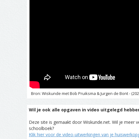
Bron: Wiskunde met Bob Pruiksma & Jurgen de Bont - (202
Wil je ook alle opgaven in video uitgelegd hebbe
Deze site is gemaakt door Wiskunde.net. Wil je meer ve
schoolboek?
Klik hier voor de video-uitwerkingen van je huiswerko