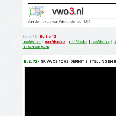
Van de makers van Wiskunde.net - 8.5.2
Editie 13
-
Editie 12
|
|
|
|
Hoofdstuk 1
Hoofdstuk 2
Hoofdstuk 3
Hoofdstuk 4
H
|
Huiswerkopgaven
BLZ. 72
- GR VWO3 12 H2: DEFINITIE, STELLING EN B