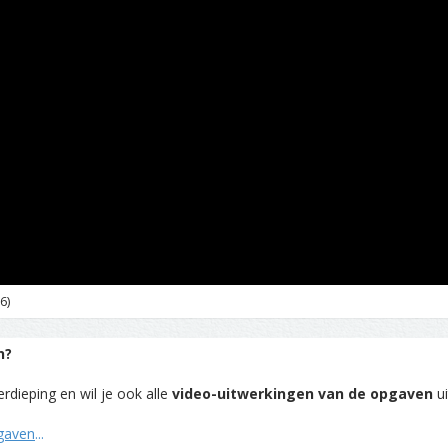
6)
n?
rdieping en wil je ook alle
video-uitwerkingen van de opgaven
ui
pgaven
...