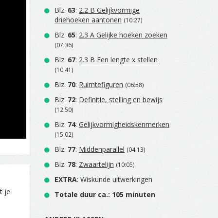
Blz.
63
:
2.2 B Gelijkvormige
driehoeken aantonen
(10:27)
Blz.
65
:
2.3 A Gelijke hoeken zoeken
(07:36)
Blz.
67
:
2.3 B Een lengte x stellen
(10:41)
Blz.
70
:
Ruimtefiguren
(06:58)
Blz.
72
:
Definitie, stelling en bewijs
(12:50)
Blz.
74
:
Gelijkvormigheidskenmerken
(15:02)
Blz.
77
:
Middenparallel
(04:13)
Blz.
78
:
Zwaartelijn
(10:05)
EXTRA
: Wiskunde uitwerkingen
t je
Totale duur ca.: 105 minuten