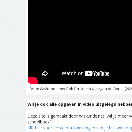
Bron: Wiskunde met Bob Pruiksma & Jurgen de Bont - (202
Wil je ook alle opgaven in video uitgelegd hebbe
Deze site is gemaakt door Wiskunde.net. Wil je meer ve
schoolboek?
Klik hier voor de video-uitwerkingen van je huiswerko