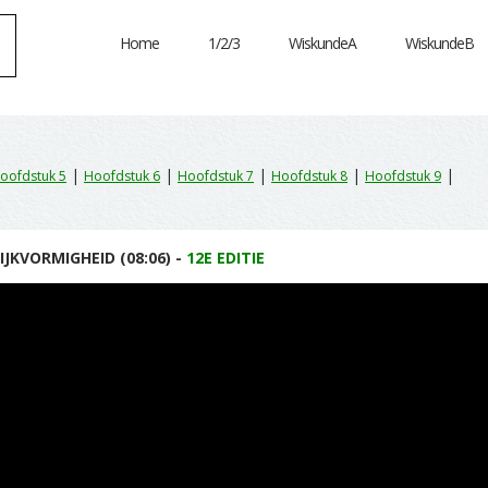
Home
1/2/3
WiskundeA
WiskundeB
|
|
|
|
|
oofdstuk 5
Hoofdstuk 6
Hoofdstuk 7
Hoofdstuk 8
Hoofdstuk 9
IJKVORMIGHEID (08:06) -
12E EDITIE