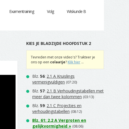
Examentraining
Volg
Wiskunde B
KIES JE BLADZIJDE HOOFDSTUK 2
Tevreden met onze video's? Trakteer je
ons op een
colaatje
?
Klik hier
...
Blz.
56
:
2.1 A Kruislings
vermenigvuldigen
(07:20)
Blz.
57
:
2.1 B Verhoudingstabellen met
meer dan twee kolommen
(03:13)
Blz.
59
:
2.1 C Projecties en
verhoudingstabellen
(08:12)
Blz.
61
:
2.2 A Vergroten en
gelijkvormigheid
»
(08:06)