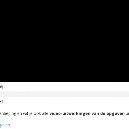
6)
n?
rdieping en wil je ook alle
video-uitwerkingen van de opgaven
ui
pgaven
...