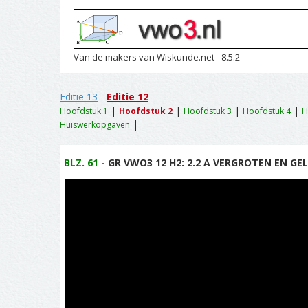
Van de makers van Wiskunde.net - 8.5.2
Editie 13
-
Editie 12
|
|
|
|
Hoofdstuk 1
Hoofdstuk 2
Hoofdstuk 3
Hoofdstuk 4
H
|
Huiswerkopgaven
BLZ. 61
- GR VWO3 12 H2: 2.2 A VERGROTEN EN GEL