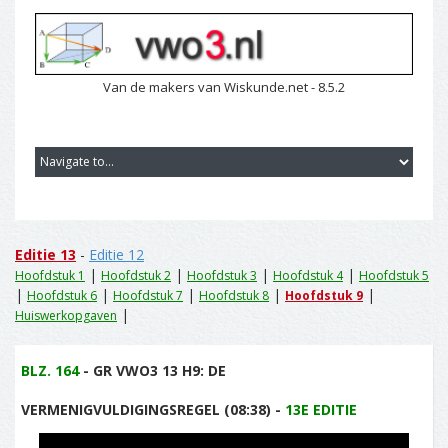
Van de makers van Wiskunde.net - 8.5.2
Editie 13
-
Editie 12
|
|
|
|
Hoofdstuk 1
Hoofdstuk 2
Hoofdstuk 3
Hoofdstuk 4
Hoofdstuk 5
|
|
|
|
|
Hoofdstuk 6
Hoofdstuk 7
Hoofdstuk 8
Hoofdstuk 9
|
Huiswerkopgaven
BLZ. 164
- GR VWO3 13 H9: DE
VERMENIGVULDIGINGSREGEL (08:38) -
13E EDITIE