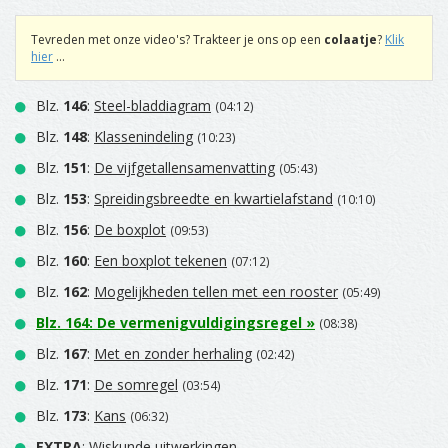
Tevreden met onze video's? Trakteer je ons op een
colaatje
?
Klik
hier
...
Blz.
146
:
Steel-bladdiagram
(04:12)
Blz.
148
:
Klassenindeling
(10:23)
Blz.
151
:
De vijfgetallensamenvatting
(05:43)
Blz.
153
:
Spreidingsbreedte en kwartielafstand
(10:10)
Blz.
156
:
De boxplot
(09:53)
Blz.
160
:
Een boxplot tekenen
(07:12)
Blz.
162
:
Mogelijkheden tellen met een rooster
(05:49)
Blz.
164
:
De vermenigvuldigingsregel
»
(08:38)
Blz.
167
:
Met en zonder herhaling
(02:42)
Blz.
171
:
De somregel
(03:54)
Blz.
173
:
Kans
(06:32)
EXTRA
: Wiskunde uitwerkingen