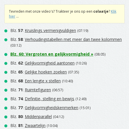
Tevreden met onze video's? Trakteer je ons op een
colaatje
?
Klik
hier
...
Blz.
57
:
Kruislings vermenigvuldigen
(07:19)
Blz.
58
:
Verhoudingstabellen met meer dan twee kolommen
(03:12)
Blz.
60
:
Vergroten en gelijkvormigheid
»
(08:05)
Blz.
62
:
Gelijkvormigheid aantonen
(10:26)
Blz.
65
:
Gelijke hoeken zoeken
(07:35)
Blz.
68
:
Een lengte x stellen
(10:40)
Blz.
71
:
Ruimtefiguren
(06:57)
Blz.
74
:
Definitie, stelling en bewijs
(12:49)
Blz.
77
:
Gelijkvormigheidskenmerken
(15:01)
Blz.
80
:
Middenparallel
(04:12)
Blz.
81
:
Zwaartelijn
(10:04)