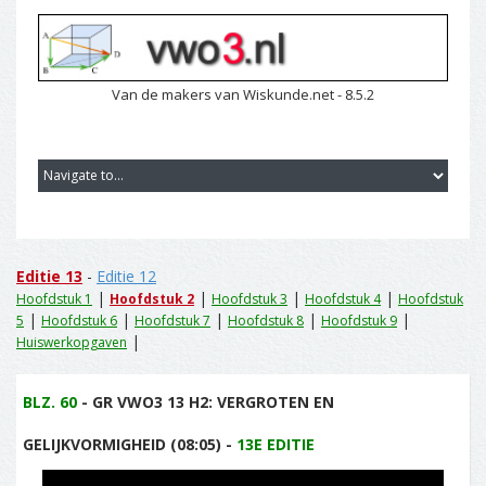
Van de makers van Wiskunde.net - 8.5.2
Editie 13
-
Editie 12
|
|
|
|
Hoofdstuk 1
Hoofdstuk 2
Hoofdstuk 3
Hoofdstuk 4
Hoofdstuk
|
|
|
|
|
5
Hoofdstuk 6
Hoofdstuk 7
Hoofdstuk 8
Hoofdstuk 9
|
Huiswerkopgaven
BLZ. 60
- GR VWO3 13 H2: VERGROTEN EN
GELIJKVORMIGHEID (08:05) -
13E EDITIE