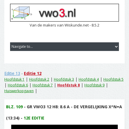
Van de makers van Wiskunde.net - 8.5.2
Editie 13
-
Editie 12
|
|
|
|
Hoofdstuk 1
Hoofdstuk 2
Hoofdstuk 3
Hoofdstuk 4
Hoofdstuk 5
|
|
|
|
|
Hoofdstuk 6
Hoofdstuk 7
Hoofdstuk 8
Hoofdstuk 9
|
Huiswerkopgaven
BLZ. 109
- GR VWO3 12 H8: 8.6 A - DE VERGELIJKING X^N=A
(13:34) -
12E EDITIE