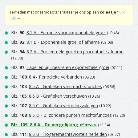
Tevreden met onze video's? Trakteer je ons op een
colaatje
?
Klik
hier
...
Blz.
90
:
8.1 A - Formule voor exponentiele groei
(10:48)
Blz.
92
:
8.1 B - Exponentiele groei of afname
(03:08)
Blz.
94
:
8.2 A - Procentuele groei en procentuele afname
(12:38)
Blz.
97
:
Tabellen bij lineaire en exponentiele groei
(07:11)
Blz.
100
:
8.4 - Periodieke verbanden
(08:23)
Blz.
104
:
8.5 A - Grafieken van machtsfuncties
(06:56)
Blz.
105
:
8.5 B - Grafieken verschuiven
(10:36)
Blz.
107
:
8.5 C - Grafieken vermenigvuldigen
(10:22)
Blz.
108
:
8.5 D - Bijzondere punten machtsfuncties
(13:20)
Blz.
109
:
8.6 A - De vergelijking x^n=a
»
(13:34)
Blz.
111
:
8.6 B - Hogeremachtswortels herleiden
(03:57)