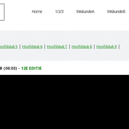
Home
1/2/3
WiskundeA
WiskundeB
|
|
|
|
|
oofdstuk 5
Hoofdstuk 6
Hoofdstuk 7
Hoofdstuk 8
Hoofdstuk 9
 (06:03) -
12E EDITIE