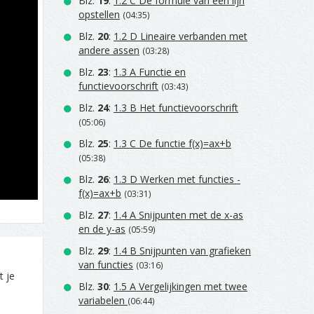
Blz.
19
:
1.2 C De formule van een lijn
opstellen
(04:35)
Blz.
20
:
1.2 D Lineaire verbanden met
andere assen
(03:28)
Blz.
23
:
1.3 A Functie en
functievoorschrift
(03:43)
Blz.
24
:
1.3 B Het functievoorschrift
(05:06)
Blz.
25
:
1.3 C De functie f(x)=ax+b
(05:38)
Blz.
26
:
1.3 D Werken met functies -
f(x)=ax+b
(03:31)
Blz.
27
:
1.4 A Snijpunten met de x-as
en de y-as
(05:59)
Blz.
29
:
1.4 B Snijpunten van grafieken
van functies
(03:16)
t je
Blz.
30
:
1.5 A Vergelijkingen met twee
variabelen
(06:44)