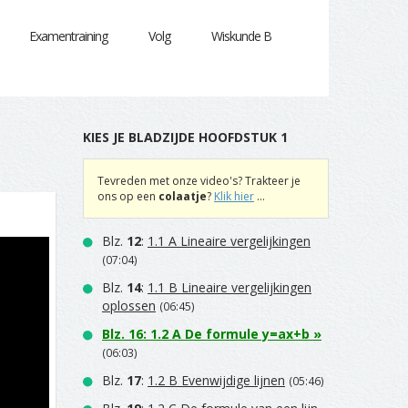
Examentraining
Volg
Wiskunde B
KIES JE BLADZIJDE HOOFDSTUK 1
Tevreden met onze video's? Trakteer je
ons op een
colaatje
?
Klik hier
...
Blz.
12
:
1.1 A Lineaire vergelijkingen
(07:04)
Blz.
14
:
1.1 B Lineaire vergelijkingen
oplossen
(06:45)
Blz.
16
:
1.2 A De formule y=ax+b
»
(06:03)
Blz.
17
:
1.2 B Evenwijdige lijnen
(05:46)