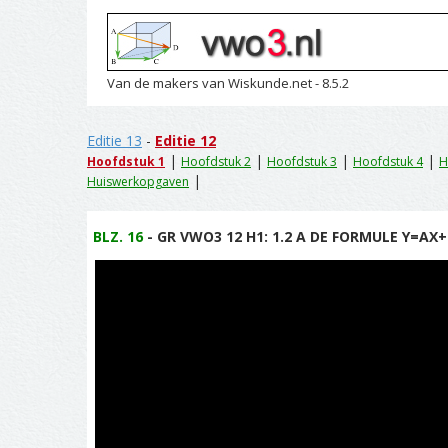
Van de makers van Wiskunde.net - 8.5.2
Editie 13
-
Editie 12
|
|
|
|
Hoofdstuk 1
Hoofdstuk 2
Hoofdstuk 3
Hoofdstuk 4
H
|
Huiswerkopgaven
BLZ. 16
- GR VWO3 12 H1: 1.2 A DE FORMULE Y=AX+B