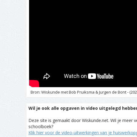
Bron: Wiskunde met Bob Pruiksma & Jurgen de Bont - (202
Wil je ook alle opgaven in video uitgelegd hebbe
Deze site is gemaakt door Wiskunde.net. Wil je meer ve
schoolboek?
Klik hier voor de video-uitwerkingen van je huiswerko