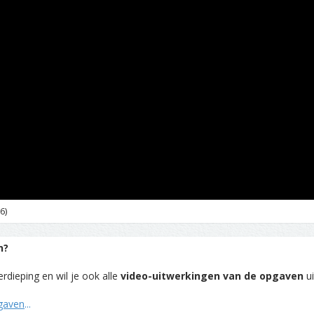
6)
n?
rdieping en wil je ook alle
video-uitwerkingen van de opgaven
ui
pgaven
...