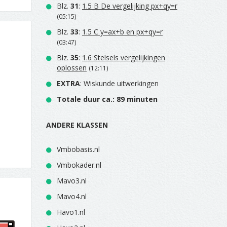
Blz.
31
:
1.5 B De vergelijking px+qy=r
(05:15)
Blz.
33
:
1.5 C y=ax+b en px+qy=r
(03:47)
Blz.
35
:
1.6 Stelsels vergelijkingen
oplossen
(12:11)
EXTRA
: Wiskunde uitwerkingen
Totale duur ca.: 89 minuten
ANDERE KLASSEN
Vmbobasis.nl
Vmbokader.nl
Mavo3.nl
Mavo4.nl
Havo1.nl