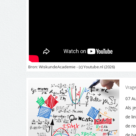
Bron: WiskundeAcademie - (c) Youtube.nl (2026)
Vrage
07 Au
Als j
de li
de re
de b