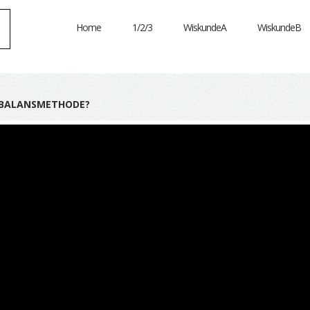
Home
1/2/3
WiskundeA
WiskundeB
DE BALANSMETHODE?